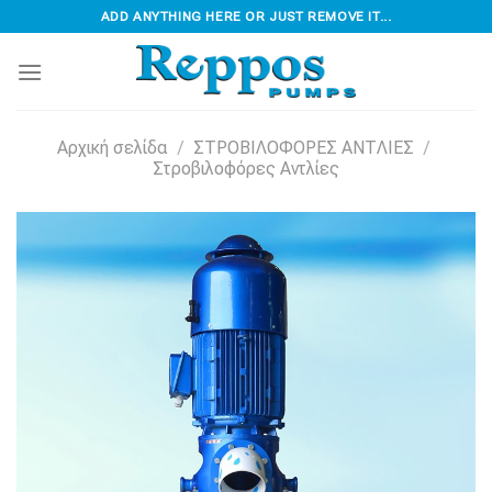
Skip
ADD ANYTHING HERE OR JUST REMOVE IT...
to
content
Αρχική σελίδα
/
ΣΤΡΟΒΙΛΟΦOΡΕΣ ΑΝΤΛΙΕΣ
/
Στροβιλοφόρες Αντλίες