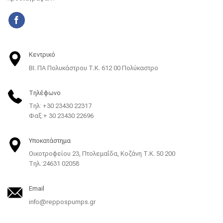
Κεντρικό
ΒΙ. ΠΑ Πολυκάστρου Τ.Κ. 612 00 Πολύκαστρο
Τηλέφωνο
Τηλ: +30 23430 22317
Φαξ:+ 30 23430 22696
Υποκατάστημα
Οικοτροφείου 23, Πτολεμαΐδα, Κοζάνη Τ.Κ. 50 200
Tηλ.:24631 02058
Email
info@reppospumps.gr