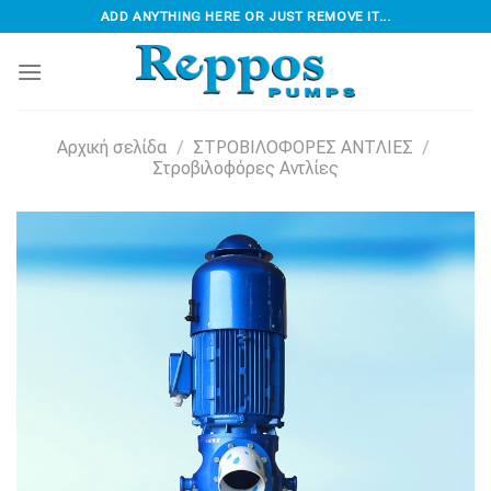
Skip
ADD ANYTHING HERE OR JUST REMOVE IT...
to
content
Αρχική σελίδα
/
ΣΤΡΟΒΙΛΟΦOΡΕΣ ΑΝΤΛΙΕΣ
/
Στροβιλοφόρες Αντλίες