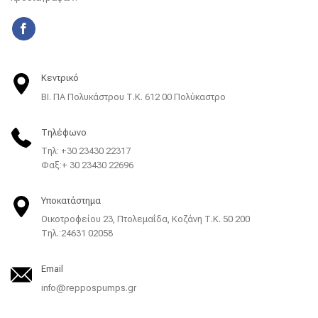
Κεντρικό
ΒΙ. ΠΑ Πολυκάστρου Τ.Κ. 612 00 Πολύκαστρο
Τηλέφωνο
Τηλ: +30 23430 22317
Φαξ:+ 30 23430 22696
Υποκατάστημα
Οικοτροφείου 23, Πτολεμαΐδα, Κοζάνη Τ.Κ. 50 200
Tηλ.:24631 02058
Email
info@reppospumps.gr